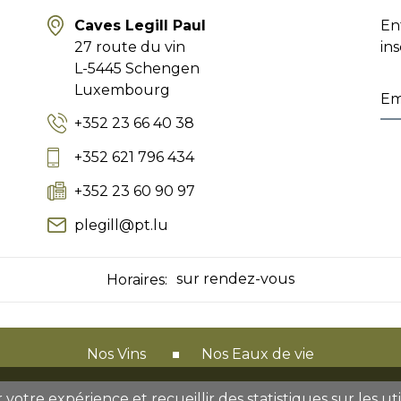
Caves Legill Paul
En
27 route du vin
ins
L-5445 Schengen
Luxembourg
+352 23 66 40 38
+352 621 796 434
+352 23 60 90 97
plegill@pt.lu
sur rendez-vous
Horaires:
Nos Vins
Nos Eaux de vie
 votre expérience et recueillir des statistiques sur les u