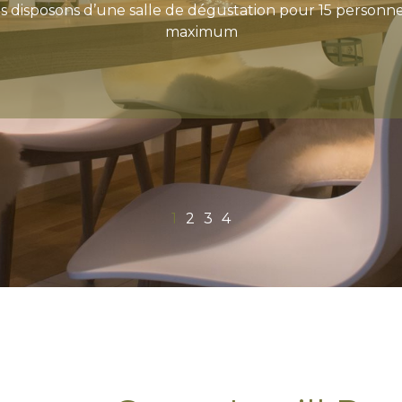
 les vignobles du Markusberg, de Schengen Fels et Co
de Schengen sont cultivés les cépages traditionnels
luxembourgeois
1
2
3
4